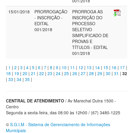
001/2018
15/01/2018
PRORROGAÇÃO
PRORROGA AS
- INSCRIÇÃO -
INSCRIÇÃO DO
EDITAL
PROCESSO
001/2018
SELETIVO
SIMPLIFICADO DE
PROVAS E
TÍTULOS - EDITAL
001/2018
|
1
|
2
|
3
|
4
|
5
|
6
|
7
|
8
|
9
|
10
|
11
|
12
|
13
|
14
|
15
|
16
|
17
|
18
|
19
|
20
|
21
|
22
|
23
|
24
|
25
|
26
|
27
|
28
|
29
|
30
|
31
|
32
|
33
|
34
|
35
|
CENTRAL DE ATENDIMENTO
/ Av Marechal Dutra 1500 -
Centro
Segunda a sexta-feira, das 08:00 às 12h00 / (67) 3480-1225
©
S.G.I.M - Sistema de Gerenciamento de Informações
Municipais