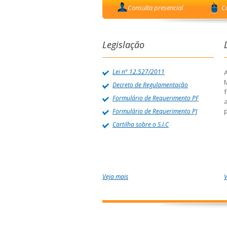
Consulta presencial
C
Legislação
Lei n° 12.527/2011
A
Decreto de Regulamentação
f
Formulário de Requerimento PF
p
Formulário de Requerimento PJ
Cartilha sobre o S.I.C
Veja mais
V