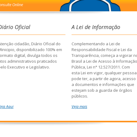
onsulte Online
Diário Oficial
A Lei de Informação
tenção cidadão, Diário Oficial do
Complementando a Lei de
Minicipio, disponibilizado 100% em
Responsabilidade Fiscal e Lei da
ormato digital, divulga todos os
Transparência, começa a vigorar n
atos administrativos praticados
Brasil a Lei de Acesso à Informaçã
elo Executivo e Legislativo.
Pública, Lei n° 12.527/2011. Com
esta Lei em vigor, qualquer pessoa
pode ter, a partir de agora, acesso
a documentos e informações que
estejam sob a guarda de órgãos
públicos.
eja Aqui
Veja mais
Todos os órgãos deverão fornecer
os dados solicitados no prazo de 2
dias, prorrogáveis por mais 10, se
que haja necessidade de o
requerente justificar o pedido. Ou
seja, todas as informações